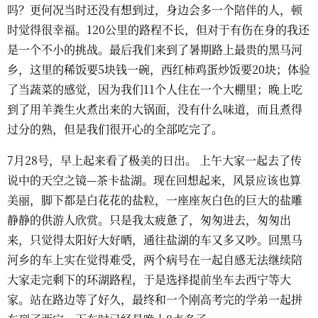
吗？更何况当时还没有想到过，身边会多一个陪伴的人，顿
时觉得很幸福。120公里的路程不长，但对于有伤在身的我还
是一个不小的挑战。最后我们来到了暑期路上最贵的黑马河
乡，这里的稀饭要5块钱一碗，西红柿鸡蛋炒饭要20块；体验
了当蔬菜的感觉，因为我们11个人住在一个大棚里；晚上吃
到了用羊粪生火煮出来的大锅面，没有什么味道，而且煮得
过分的熟，但是我们很开心的全部吃完了。
7月28号，早上起来看了极美的日出。 上午大家一起去了传
说中的天空之镜—茶卡盐湖。现在回想起来，风景应该也算
美丽，脚下都是白花花的盐粒，一座座灰白色的巨大的盐雕
静静的供游人欣赏。只是我太疲惫了，匆匆进去，匆匆出
来，只觉得太阳好大好晒，通往盐湖的车又多又吵。回黑马
河乡的车上实在觉得难受，两个病号在一起自感无法继续陪
大家走完剩下的环湖路程，于是选择提前坐车去西宁等大
家。站在路边等了好久，最终和一个刚高考完的学弟一起拼