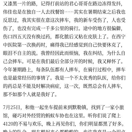
又漆黑一片的路，记得打前站的君心哥哥在路边冻得发抖，
伟佳也是在独自一人去找餐馆……其实在暑期结束之后我也
反思过，我其实很在意这次摔车，我的新车受伤了，人也受
伤了，也没有完成一千多公里的骑行。途中的地方很偏僻，
伤口四五天没有换过药，都化脓后又粘在皮肤上了。在西宁
中医院第一次换药时，痛得我已经感觉到自己快要休克了，
眼泪不自主的流。我曾经因此而烦恼，我在纠结，为什么自
己会摔车。可是在我们最后全部分开的时候，我又释怀了。
今年暑期路上，每条队伍都有人摔车，在骑行过程中，摔车
也是最常经历的事情了。我是一个不太优秀的队医，给你们
的药总是不能及时解决病症，这一次，既然总会有人摔车，
那不如那个人就是我好了。
7月25日，和他一起坐车提前来到默勒镇，找到了一家小旅
馆，碰巧对外经贸的蚂蚁车协也在这里。听你们说了爬上
4120的不易与欢乐，晚上再见你们，你们明显都黑了好多。
晚上的队会，现在想起来心都酸酸的，也许我真是一个泪点