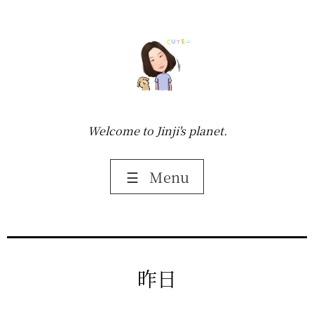
Welcome to Jinji's planet.
☰
Menu
昨日