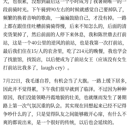
大，也很累，没想到最后这一个小时成为了我暑期唯一的一
段前骑时光。下午骑到90左右的时候就感觉自己要掉队了，
频繁的换着音响的歌曲，一遍遍鼓励自己，才没有掉。一路
上都在跟佳佳吐槽前骑骑得慢，后来不知怎么的，后面的清
奕货架掉了，然后前面的人停下来休息，我和陈世鼎去打前
站，这是一个40公里的逆风的前站，也是我第一次打前站，
最后我们住在15/人的农舍里，吃了214元的晚餐，我也学会
了找旅馆，找饭店，以后便成为了前站女王（应该没有女生
打前站比我多了，laugh cry）。
7月22日，我毛遂自荐，有机会当了大旗。一路上缓下居多，
因此并不觉得累，下午我们很早就到了临泽。不过因为种种
原因，我们没能领略丹霞地貌的壮美，也就继而发生了暑期
路上第一次气氛沉重的队会。其实现在回想起来已经不记得
争吵什么的了，只是觉得队友之间能够敞开心扉，有什么不
爽的都说出来，是一个很好的传统，以后也会延续的。