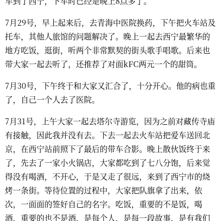
车到了西宁，下车时已经是晚上8点多了。
7月29号，早上起来后，去青海中医院换药，下午把火车站及
托车，其他人旅馆的问题解决了。晚上一起去西宁最繁华的
地方吃饭，逛街，听两个非常默契的街头歌手唱歌。后来也
带大家一起去听了，还推荐了对面kFC两元一个的甜筒。
7月30号，下午终于和大家又汇合了，十分开心。他的病也重
了，自己一个人去了医院。
7月31号，上午大家一起去塔尔寺游览，因为之前对藏传寺庙
有接触，因此我并没有去。下去一起去火车站把爱车送回北
京，在西宁站前照下了最后的带车合影。晚上散伙饭终于来
了，先去了一家小火锅店，大家都吃到了七八分饱，后来觉
得没有喝酒，不开心，于是又走了很远，来到了西宁市的烧
烤一条街。等待位置的过程中，大家把队旗拿了出来，依
次，一面面的签好自己的名字。吃饭，重要的不是饭，喝
酒，重要的也不是酒，是每个人，是每一段故事，是有我们