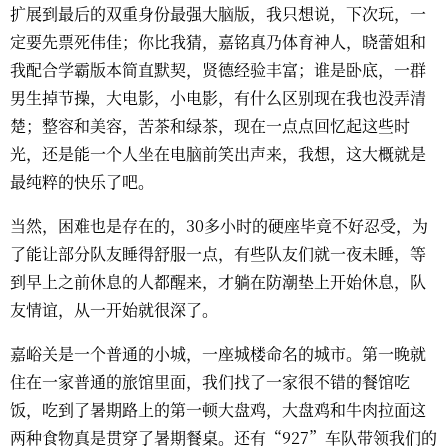
扩展到最后的双重身份最强大脑版，我只想说，下次玩，一
定要先票死伟佳；你比我猜，嘉铭真乃体育神人，晓蕾姐和
我配合学霸版本简直默契，贤德经验丰富；谁是卧底，一群
男生掉节操，大电影，小电影，有什么区别现在我也没弄清
楚；整容和美容，苦茶和绿茶，现在一点点回忆起这些时
光，还是能一个人坐在电脑前笑出声来，我想，这大概就是
最纯粹的快乐了吧。
当然，困难也是存在的，30多小时的硬座毕竟不好忍受，为
了能让部分队友睡得舒服一点，有些队友们就一夜未睡，等
到早上之前休息的人都醒来，才躺在防潮垫上开始休息，队
友情谊，从一开始就很深了。
嘉峪关是一个普通的小城，一座城楼命名的城市。第一晚就
住在一家普通的旅馆里面，我们找了一家很不错的餐馆吃
饭，吃到了暑期路上的第一顿大盘鸡，大盘鸡和牛肉拉面这
两种食物真是贯穿了暑期餐桌。还有“927”车队带领我们的