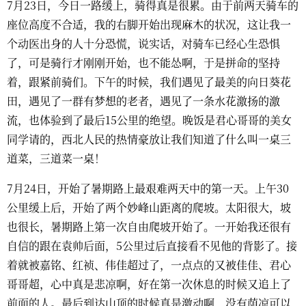
7月23日，今日一路缓上，骑得真是很累。由于前两天骑车的
座位高度不合适，我的右脚开始出现麻木的状况，这让我一
个动医出身的人十分恐慌，说实话，对骑车已经心生恐惧
了，可是骑行才刚刚开始，也不能怂啊，于是拼命的坚持
着，跟紧前骑们。下午的时候，我们遇见了最美的向日葵花
田，遇见了一群有梦想的老者，遇见了一条水花激扬的激
流，也体验到了最后15公里的绝望。晚饭是君心哥哥的美女
同学请的，西北人民的热情豪放让我们知道了什么叫一桌三
道菜，三道菜一桌！
7月24日，开始了暑期路上最艰难两天中的第一天。上午30
公里缓上后，开始了两个妙峰山距离的爬坡。太阳很大，坡
也很长，暑期路上第一次自由爬坡开始了。一开始我还很有
自信的跟在袁帅后面，5公里过后直接看不见他的背影了。接
着就被嘉铭、红祯、伟佳超过了，一点点的又被佳佳、君心
哥哥超，心中真是悲凉啊，好在第一次休息的时候又追上了
前面的人。最后到达山顶的时候真是激动啊，没有荫凉可以