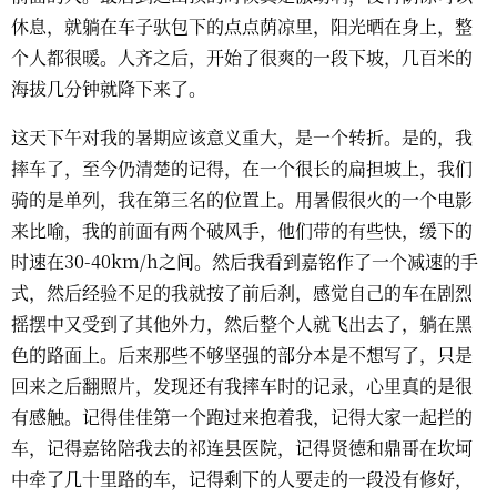
休息，就躺在车子驮包下的点点荫凉里，阳光晒在身上，整
个人都很暖。人齐之后，开始了很爽的一段下坡，几百米的
海拔几分钟就降下来了。
这天下午对我的暑期应该意义重大，是一个转折。是的，我
摔车了，至今仍清楚的记得，在一个很长的扁担坡上，我们
骑的是单列，我在第三名的位置上。用暑假很火的一个电影
来比喻，我的前面有两个破风手，他们带的有些快，缓下的
时速在30-40km/h之间。然后我看到嘉铭作了一个减速的手
式，然后经验不足的我就按了前后刹，感觉自己的车在剧烈
摇摆中又受到了其他外力，然后整个人就飞出去了，躺在黑
色的路面上。后来那些不够坚强的部分本是不想写了，只是
回来之后翻照片，发现还有我摔车时的记录，心里真的是很
有感触。记得佳佳第一个跑过来抱着我，记得大家一起拦的
车，记得嘉铭陪我去的祁连县医院，记得贤德和鼎哥在坎坷
中牵了几十里路的车，记得剩下的人要走的一段没有修好，