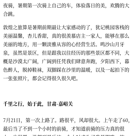
夜骑，暑期第一次骑上自己的车，体验落日的美，欢腾的大
合跳。
敦煌之旅算是暑期前期最让大家感动的了，犹记桃园客栈的
美丽温馨，杏儿香甜，真的很羡慕店主一家人，能够在那么
美丽的地方，用一颗淡雅从容的心经营生活。鸣沙山月牙
泉，虽然是景区，但是跟我以往经历的那些景区都不同，大
概是沙漠太广阔，广阔到任凭我们肆意奔跑，夕阳西下，暮
色醉人，脱掉鞋袜，双脚踩在沙里的温暖，以及一起拍下的
一张张照片，都会记得很久很久吧。
千里之行，始于此，甘肃-嘉峪关
7月21日，第一次上路了。路很平，风却很大。上午走了60，
最后当了不到一个小时的前骑，才知道前骑的压力真的很