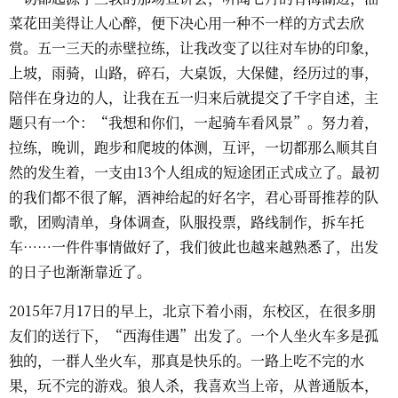
菜花田美得让人心醉，便下决心用一种不一样的方式去欣
赏。五一三天的赤壁拉练，让我改变了以往对车协的印象，
上坡，雨骑，山路，碎石，大桌饭，大保健，经历过的事，
陪伴在身边的人，让我在五一归来后就提交了千字自述，主
题只有一个：“我想和你们，一起骑车看风景”。努力着，
拉练，晚训，跑步和爬坡的体测，互评，一切都那么顺其自
然的发生着，一支由13个人组成的短途团正式成立了。最初
的我们都不很了解，酒神给起的好名字，君心哥哥推荐的队
歌，团购清单，身体调查，队服投票，路线制作，拆车托
车……一件件事情做好了，我们彼此也越来越熟悉了，出发
的日子也渐渐靠近了。
2015年7月17日的早上，北京下着小雨，东校区，在很多朋
友们的送行下，“西海佳遇”出发了。一个人坐火车多是孤
独的，一群人坐火车，那真是快乐的。一路上吃不完的水
果，玩不完的游戏。狼人杀，我喜欢当上帝，从普通版本，