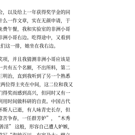
会，以及给上一年获得奖学金的同
什么一作文章，实在无颜申请，于
免费午餐，我和实验室的非洲小哥
非洲小哥右边。吃得途中，又看到
我们这一排，她坐在我右边。
奖项，并且我猜测非洲小哥应该是
一共有五个名额，不出所料，第二
三明治，直到我听到了另一个熟悉
被两位得主夹在中间，这二位和我又
们得奖而感到高兴，但同时又有一
利用时间做科研的自责。中国古代
怀斯人已逝，有人咏青史长存，但
意苦争春，一任群芳妒”，“木秀
善淫” 这般，形容自己遭人妒嫉，
常写“海纳百川，有容乃大；壁立