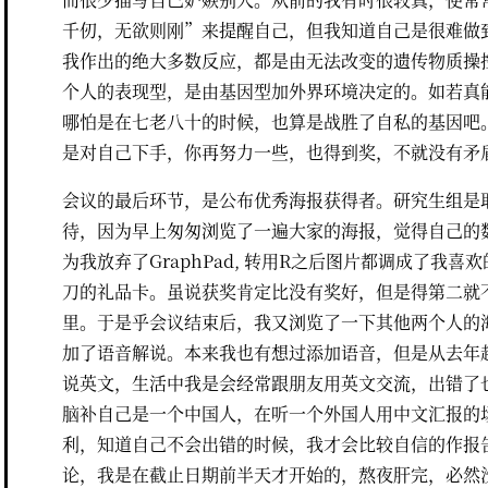
千仞，无欲则刚”来提醒自己，但我知道自己是很难做
我作出的绝大多数反应，都是由无法改变的遗传物质操
个人的表现型，是由基因型加外界环境决定的。如若真
哪怕是在七老八十的时候，也算是战胜了自私的基因吧
是对自己下手，你再努力一些，也得到奖，不就没有矛
会议的最后环节，是公布优秀海报获得者。研究生组是
待，因为早上匆匆浏览了一遍大家的海报，觉得自己的
为我放弃了GraphPad, 转用R之后图片都调成了我喜
刀的礼品卡。虽说获奖肯定比没有奖好，但是得第二就
里。于是乎会议结束后，我又浏览了一下其他两个人的
加了语音解说。本来我也有想过添加语音，但是从去年
说英文，生活中我是会经常跟朋友用英文交流，出错了
脑补自己是一个中国人，在听一个外国人用中文汇报的
利，知道自己不会出错的时候，我才会比较自信的作报
论，我是在截止日期前半天才开始的，熬夜肝完，必然