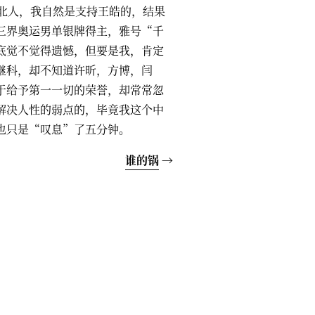
东北人，我自然是支持王皓的，结果
三界奥运男单银牌得主，雅号“千
底觉不觉得遗憾，但要是我，肯定
继科，却不知道许昕，方博，闫
于给予第一一切的荣誉，却常常忽
解决人性的弱点的，毕竟我这个中
也只是“叹息”了五分钟。
谁的锅
→