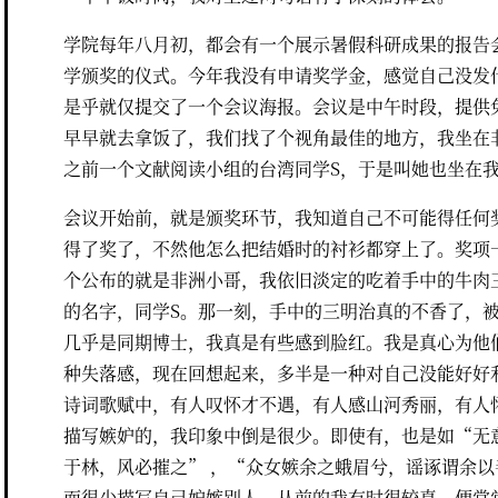
学院每年八月初，都会有一个展示暑假科研成果的报告
学颁奖的仪式。今年我没有申请奖学金，感觉自己没发
是乎就仅提交了一个会议海报。会议是中午时段，提供
早早就去拿饭了，我们找了个视角最佳的地方，我坐在
之前一个文献阅读小组的台湾同学S，于是叫她也坐在
会议开始前，就是颁奖环节，我知道自己不可能得任何
得了奖了，不然他怎么把结婚时的衬衫都穿上了。奖项
个公布的就是非洲小哥，我依旧淡定的吃着手中的牛肉
的名字，同学S。那一刻，手中的三明治真的不香了，
几乎是同期博士，我真是有些感到脸红。我是真心为他
种失落感，现在回想起来，多半是一种对自己没能好好
诗词歌赋中，有人叹怀才不遇，有人感山河秀丽，有人
描写嫉妒的，我印象中倒是很少。即使有，也是如“无
于林，风必摧之” ，“众女嫉余之蛾眉兮，谣诼谓余以
而很少描写自己妒嫉别人。从前的我有时很较真，便常