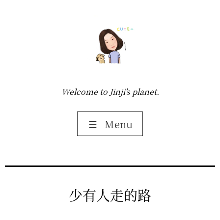
Welcome to Jinji's planet.
☰
Menu
少有人走的路